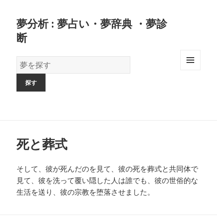
夢分析 : 夢占い・夢辞典 ・夢診
断
夢
の
MENU
AND
辞
WIDGETS
書
死と葬式
そして、彼が死んだのを見て、彼の死を葬式と共同体で
見て、彼を洗って覆い隠した人は誰でも、彼の世俗的な
生活を送り、彼の宗教を堕落させました。