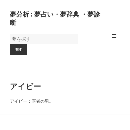
夢分析 : 夢占い・夢辞典 ・夢診
断
夢
の
MENU
AND
辞
WIDGETS
書
アイビー
アイビー：医者の男。