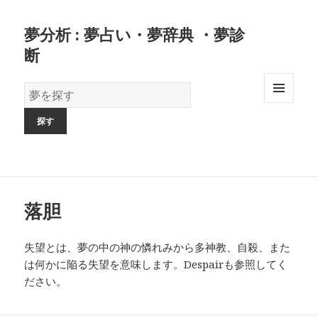
夢分析 : 夢占い・夢辞典 ・夢診
断
夢
の
MENU
AND
辞
WIDGETS
書
落胆
失望とは、夢の中の神の憐れみから多神教、自殺、また
は何かに陥る失望を意味します。Despairも参照してく
ださい。