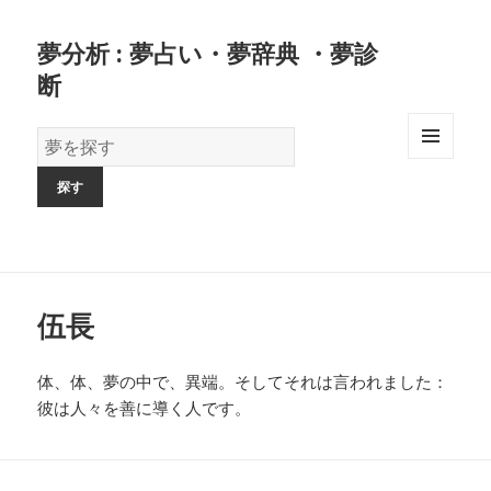
夢分析 : 夢占い・夢辞典 ・夢診
断
夢
の
MENU
AND
辞
WIDGETS
書
伍長
体、体、夢の中で、異端。そしてそれは言われました：
彼は人々を善に導く人です。