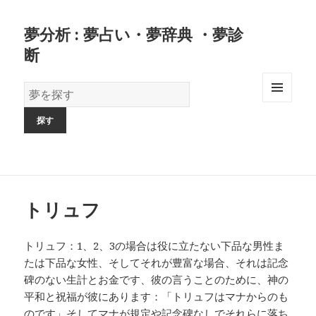
夢分析 : 夢占い・夢辞典 ・夢診
断
夢
の
MENU
AND
辞
WIDGETS
書
トリュフ
トリュフ：1、2、3の場合は役に立たない下品な男性ま
たは下品な女性、そしてそれが豊富な場合、それは記念
碑のない生計とお金です、彼の言うことのために、神の
平和と祝福が彼にあります：「トリュフはマナからのも
のです」そしてマナが規定や記念碑なしでそれらに落ち