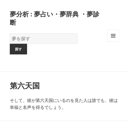
夢分析 : 夢占い・夢辞典 ・夢診
断
夢
の
MENU
AND
辞
WIDGETS
書
第六天国
そして、彼が第六天国にいるのを見た人は誰でも、彼は
幸福と名声を得るでしょう。