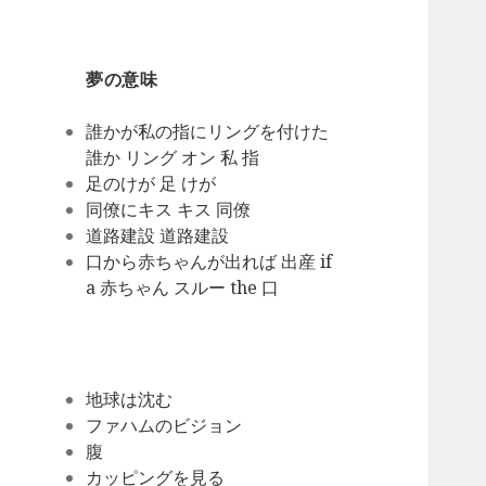
夢の意味
誰かが私の指にリングを付けた
誰か リング オン 私 指
足のけが 足 けが
同僚にキス キス 同僚
道路建設 道路建設
口から赤ちゃんが出れば 出産 if
a 赤ちゃん スルー the 口
地球は沈む
ファハムのビジョン
腹
カッピングを見る