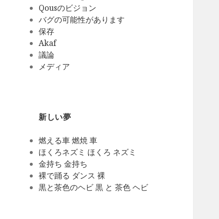
Qousのビジョン
バグの可能性があります
保存
Akaf
議論
メディア
新しい夢
燃える車 燃焼 車
ほくろネズミ ほくろ ネズミ
金持ち 金持ち
裸で踊る ダンス 裸
黒と茶色のヘビ 黒 と 茶色 ヘビ