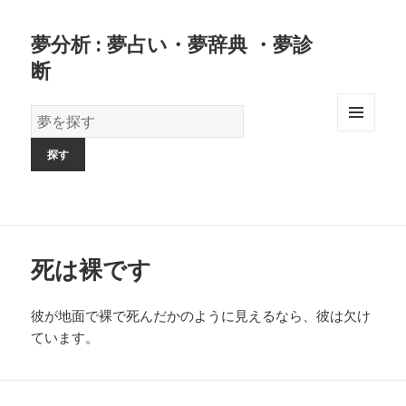
夢分析 : 夢占い・夢辞典 ・夢診
断
夢
の
MENU
AND
辞
WIDGETS
書
死は裸です
彼が地面で裸で死んだかのように見えるなら、彼は欠け
ています。