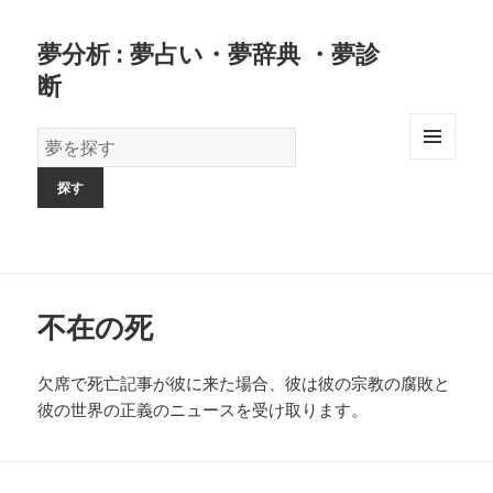
夢分析 : 夢占い・夢辞典 ・夢診
断
夢
の
MENU
AND
辞
WIDGETS
書
不在の死
欠席で死亡記事が彼に来た場合、彼は彼の宗教の腐敗と
彼の世界の正義のニュースを受け取ります。