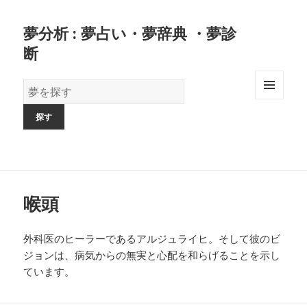
夢分析 : 夢占い・夢辞典 ・夢診
断
夢
の
MENU
AND
辞
WIDGETS
書
喉頭
外科医のヒーラーであるアルジュライヒ。そして彼のビ
ジョンは、病気からの無実と心配を和らげることを示し
ています。