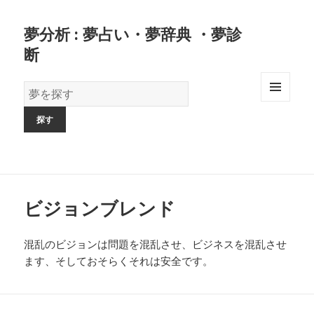
夢分析 : 夢占い・夢辞典 ・夢診
断
夢
の
MENU
AND
辞
WIDGETS
書
ビジョンブレンド
混乱のビジョンは問題を混乱させ、ビジネスを混乱させ
ます、そしておそらくそれは安全です。