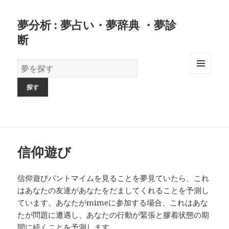
夢分析 : 夢占い・夢辞典 ・夢診
断
夢
の
MENU
AND
辞
WIDGETS
書
信仰遊び
信仰遊びパントマイムを見ることを夢見ていたら、これ
はあなたの友達があなたをだましてくれることを予測し
ています。あなたがmimeに参加する場合、これはあな
たが問題に遭遇し、あなたの行動が緊張と膠着状態の期
間に続くことを予測します。