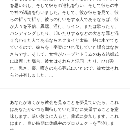
を思い出し、そして彼らの巡礼を行い、そして彼らの中
で神の議論を行いました。そして、彼が彼らを見て、彼
らの祈りで祈り、彼らの行いをする人であるならば、彼
が人々を不信、異端、淫行、ワイン、または歌ったり、
バンディングしたり、叩いたりするなどの大きな罪と混
ぜ合わせた人であるならネクタイと太鼓、特に木ででき
ているので、彼らを十字架にひれ伏していた場合はなお
さらです。そして、女性がハープとドラムのある結婚式
に出席した場合、彼女はそれらと混同したり、ひび割
れ、黒さ、喪、嘆きのある葬式にいたので、彼女はそれ
らと共有しました。…
あなたが遠くから教会を見ることを夢見ていたら、これ
はあなたがいつも期待していた喜びに失望することを意
味します。暗い教会に入ると、葬式に参加します。これ
はまた、良い時期に休眠中のプロジェクトを予測しま