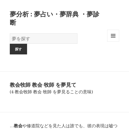
夢分析 : 夢占い・夢辞典 ・夢診
断
夢
の
MENU
AND
辞
WIDGETS
書
教会牧師 教会 牧師 を夢見て
(4 教会牧師 教会 牧師 を夢見ることの意味)
…
教会
や修道院などを見た人は誰でも、彼の表現は嘘つ