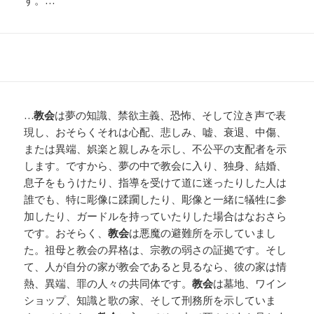
す。…
…
教会
は夢の知識、禁欲主義、恐怖、そして泣き声で表
現し、おそらくそれは心配、悲しみ、嘘、衰退、中傷、
または異端、娯楽と親しみを示し、不公平の支配者を示
します。ですから、夢の中で教会に入り、独身、結婚、
息子をもうけたり、指導を受けて道に迷ったりした人は
誰でも、特に彫像に蹂躙したり、彫像と一緒に犠牲に参
加したり、ガードルを持っていたりした場合はなおさら
です。おそらく、
教会
は悪魔の避難所を示していまし
た。祖母と教会の昇格は、宗教の弱さの証拠です。そし
て、人が自分の家が教会であると見るなら、彼の家は情
熱、異端、罪の人々の共同体です。
教会
は墓地、ワイン
ショップ、知識と歌の家、そして刑務所を示していま