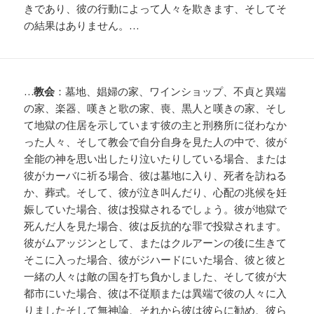
きであり、彼の行動によって人々を欺きます、そしてそ
の結果はありません。…
…
教会
：墓地、娼婦の家、ワインショップ、不貞と異端
の家、楽器、嘆きと歌の家、喪、黒人と嘆きの家、そし
て地獄の住居を示しています彼の主と刑務所に従わなか
った人々、そして教会で自分自身を見た人の中で、彼が
全能の神を思い出したり泣いたりしている場合、または
彼がカーバに祈る場合、彼は墓地に入り、死者を訪ねる
か、葬式。そして、彼が泣き叫んだり、心配の兆候を妊
娠していた場合、彼は投獄されるでしょう。彼が地獄で
死んだ人を見た場合、彼は反抗的な罪で投獄されます。
彼がムアッジンとして、またはクルアーンの後に生きて
そこに入った場合、彼がジハードにいた場合、彼と彼と
一緒の人々は敵の国を打ち負かしました、そして彼が大
都市にいた場合、彼は不従順または異端で彼の人々に入
りましたそして無神論、それから彼は彼らに勧め、彼ら