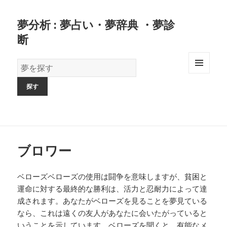
夢分析 : 夢占い・夢辞典 ・夢診
断
夢
の
MENU
AND
辞
WIDGETS
書
ブロワー
ベローズベローズの使用は闘争を意味しますが、貧困と
運命に対する最終的な勝利は、活力と忍耐力によって達
成されます。あなたがベローズを見ることを夢見ている
なら、これは遠くの友人があなたに会いたがっていると
いうことを示しています。ベローズを聞くと、有能なメ