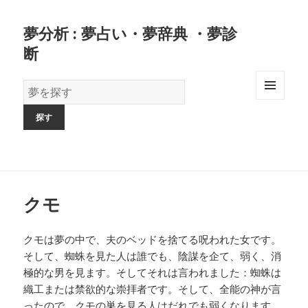
夢分析 : 夢占い・夢辞典 ・夢診
断
夢
の
MENU
AND
辞
WIDGETS
書
クモ
クモは夢の中で、夫のベッドを捨てる呪われた女です。
そして、蜘蛛を見た人は誰でも、陰謀を企て、弱く、消
極的な男を見ます。そしてそれは言われました：蜘蛛は
織工または禁欲的な崇拝者です。そして、全能の神が言
ったので、クモの巣を見る人はだれでも弱くなります