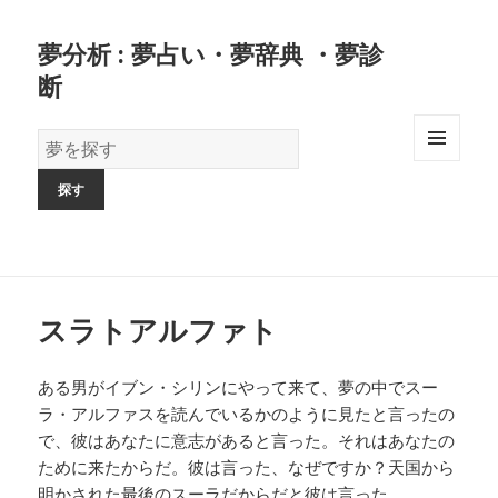
夢分析 : 夢占い・夢辞典 ・夢診
断
夢
の
MENU
AND
辞
WIDGETS
書
スラトアルファト
ある男がイブン・シリンにやって来て、夢の中でスー
ラ・アルファスを読んでいるかのように見たと言ったの
で、彼はあなたに意志があると言った。それはあなたの
ために来たからだ。彼は言った、なぜですか？天国から
明かされた最後のスーラだからだと彼は言った。