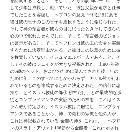
を訪問することなく、そしてこれらの訪問の一つに、そ
して少年は成長し、動いていた、彼は父親が追求と仕事
でしたことを容認し、ヘブロンの意見-平和は彼にある-
彼は彼の息子のこの息子を虐殺するように命じられた、
そして神の預言者が彼らの目に眠ったときそして彼らの
心の中で眠れませんでした、そして（預言者のビジョン
は啓示がある）、そしてヘブロンは彼の主の命令を実装
するために決定理由がある、と彼はこの決意のために彼
を称賛していない、イシュマエルが一人であること、そ
してその彼はシェイクが大きな祝福された、上80 -年齢
の6歳のヘッド、およびのために望んでされた後、年の
ために年、このすべてにもかかわらず、カリル神が行わ
れているものを達成するために決定された、の信仰に忠
実な、とイスラム教徒の降伏 秒神だけ、との最終的な服
従とコンプライアンスの実証のための神を、これはイス
ラム教が特定され、イスラム教はに服従し、コンプライ
アンスであることから、神、で最初の宗教と他の人が、
これは神記載されている-全能の神を-これは、 、ヘブロ
ンのスラト・アヴァト106節から全能者（これは示され