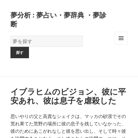
夢分析 : 夢占い・夢辞典 ・夢診
断
夢
の
MENU
AND
辞
WIDGETS
書
イブラヒムのビジョン、彼に平
安あれ、彼は息子を虐殺した
思いやりの父と高貴なシェイクは、マッカの砂漠でその
荒れ果てた荒野の場所に彼の息子を残していなかった、
彼のためにあこがれなしと彼を思い出し、そして時々彼