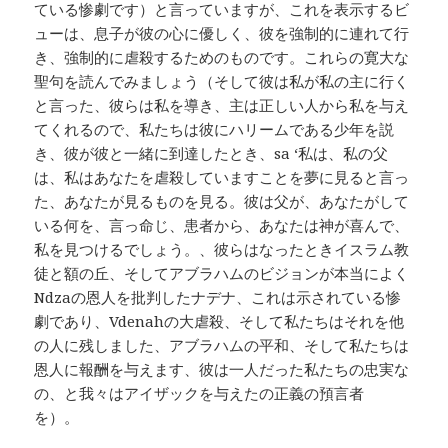
ている惨劇です）と言っていますが、これを表示するビ
ューは、息子が彼の心に優しく、彼を強制的に連れて行
き、強制的に虐殺するためのものです。これらの寛大な
聖句を読んでみましょう（そして彼は私が私の主に行く
と言った、彼らは私を導き、主は正しい人から私を与え
てくれるので、私たちは彼にハリームである少年を説
き、彼が彼と一緒に到達したとき、sa ‘私は、私の父
は、私はあなたを虐殺していますことを夢に見ると言っ
た、あなたが見るものを見る。彼は父が、あなたがして
いる何を、言っ命じ、患者から、あなたは神が喜んで、
私を見つけるでしょう。、彼らはなったときイスラム教
徒と額の丘、そしてアブラハムのビジョンが本当によく
Ndzaの恩人を批判したナデナ、これは示されている惨
劇であり、Vdenahの大虐殺、そして私たちはそれを他
の人に残しました、アブラハムの平和、そして私たちは
恩人に報酬を与えます、彼は一人だった私たちの忠実な
の、と我々はアイザックを与えたの正義の預言者
を）。