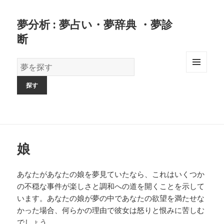
夢分析 : 夢占い・夢辞典 ・夢診
断
夢
の
MENU
AND
辞
WIDGETS
書
娘
あなたがあなたの娘を夢見ていたなら、これはいくつか
の不穏な事件が楽しさと調和への道を開くことを示して
います。あなたの娘が夢の中であなたの欲望を満たせな
かった場合、何らかの理由で彼女は怒りと恨みに苦しむ
でしょう。