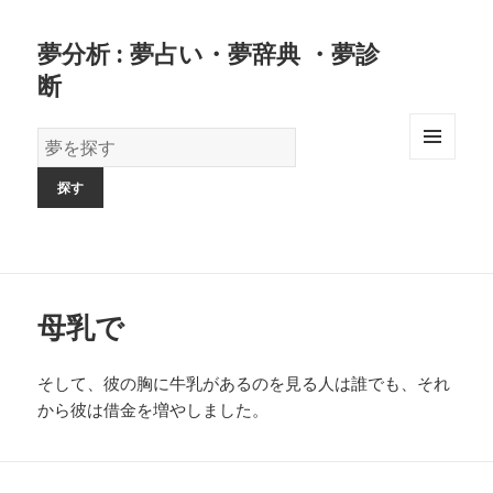
夢分析 : 夢占い・夢辞典 ・夢診
断
夢
の
MENU
AND
辞
WIDGETS
書
母乳で
そして、彼の胸に牛乳があるのを見る人は誰でも、それ
から彼は借金を増やしました。