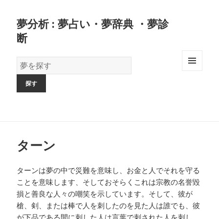
夢分析 : 夢占い・夢辞典 ・夢診
断
夢
の
MENU
AND
辞
WIDGETS
書
ターン
ターンは夢の中で災難を意味し、お金と人でそれを守る
ことを意味します、そしておそらくこれは宗教の名誉毀
損と善良な人々の嘲笑を示しています。そして、彼が
槍、剣、または棒で人を刺したのを見た人は誰でも、彼
が下品である間に刺した人は言葉で刺された人を刺し、