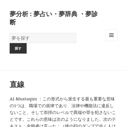
夢分析 : 夢占い・夢辞典 ・夢診
断
夢
の
MENU
AND
辞
WIDGETS
書
直線
Al-Mustaqim ：この形式から派生する最も重要な意味
の1つは、職場での規律であり、法律や機能法に違反し
ないこと、そして崇拝のレベルで異端や罪を犯さないこ
とです。これらの意味は次のようになりました。次のテ
キスト：全能者は言った：（彼の顔のダンプで歩く人は