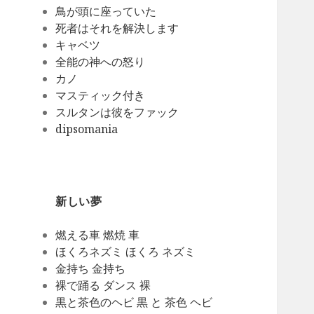
鳥が頭に座っていた
死者はそれを解決します
キャベツ
全能の神への怒り
カノ
マスティック付き
スルタンは彼をファック
dipsomania
新しい夢
燃える車 燃焼 車
ほくろネズミ ほくろ ネズミ
金持ち 金持ち
裸で踊る ダンス 裸
黒と茶色のヘビ 黒 と 茶色 ヘビ