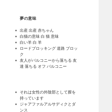
夢の意味
出産 出産 赤ちゃん
白猫の意味 白 猫 意味
白い羊 白 羊
ロードブロッキング 道路 ブロッ
ク
友人がバルコニーから落ちる 友
達 落ちる オフ バルコニー
それは女性の外陰部として膣を
持っています
ジャアファルアルサディクとダ
ンス