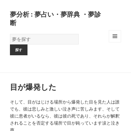
夢分析 : 夢占い・夢辞典 ・夢診
断
夢
の
MENU
AND
辞
WIDGETS
書
目が爆発した
そして、目がはじける場所から爆発した目を見た人は誰
でも、彼は悲しみと激しい泣き声に苦しみます、そして
彼に患者がいるなら、彼は彼の死であり、それらが解釈
されることを否定する場所で目が鈍っています涙と泣き
声。