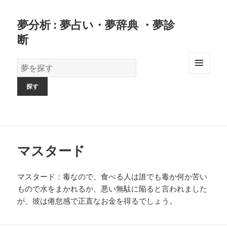
夢分析 : 夢占い・夢辞典 ・夢診
断
夢
の
MENU
AND
辞
WIDGETS
書
マスタード
マスタード：毒なので、食べる人は誰でも毒か何か苦い
もので水をまかれるか、悪い無駄に陥ると言われました
が、彼は倦怠感で正直なお金を得るでしょう。