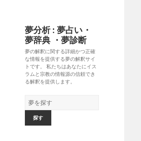
夢分析 : 夢占い・
夢辞典 ・夢診断
夢の解釈に関する詳細かつ正確
な情報を提供する夢の解釈サイ
トです。 私たちはあなたにイス
ラムと宗教の情報源の信頼でき
る解釈を提供します。
夢
の
辞
書