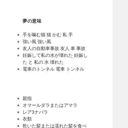
夢の意味
手を噛む猫 猫 かむ 私 手
強い風 強い風
友人の自動車事故 友人 車 事故
妊娠して私の水が壊れた 妊娠し
た と 私の 水 壊れた
電車のトンネル 電車 トンネル
親指
オマールダラまたはアマラ
レア3ナバラ
衣類
乾いた髪または濡れた髪を食べ