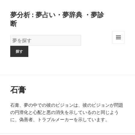
夢分析 : 夢占い・夢辞典 ・夢診
断
夢
の
MENU
AND
辞
WIDGETS
書
石膏
石膏、夢の中での彼のビジョンは、彼のビジョンが問題
の円滑化と心配と悪の消失を示しているのと同じよう
に、偽善者、トラブルメーカーを示しています。