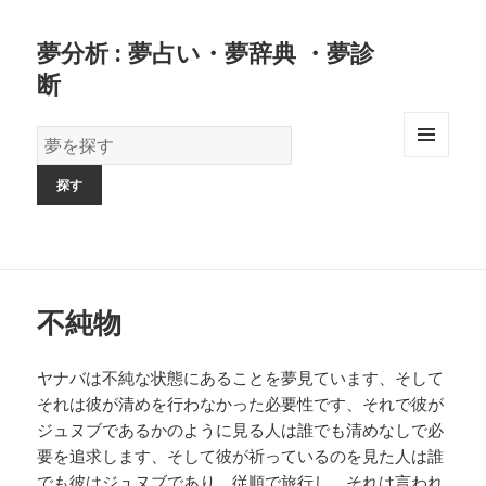
夢分析 : 夢占い・夢辞典 ・夢診
断
夢
の
MENU
AND
辞
WIDGETS
書
不純物
ヤナバは不純な状態にあることを夢見ています、そして
それは彼が清めを行わなかった必要性です、それで彼が
ジュヌブであるかのように見る人は誰でも清めなしで必
要を追求します、そして彼が祈っているのを見た人は誰
でも彼はジュヌブであり、従順で旅行し、それは言われ