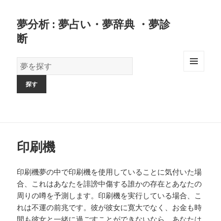
夢分析 : 夢占い・夢辞典 ・夢診
断
夢
の
MENU
AND
辞
WIDGETS
書
印刷機
印刷機夢の中で印刷機を使用していることに気付いた場
合、これはあなたを誹謗中傷する誰かの存在とあなたの
周りの噂を予測します。印刷機を実行している場合、こ
れは不運の前兆です。彼が彼女に寛大でなく、お金も時
間も彼女と一緒に過ごすことができないなら、あなたは