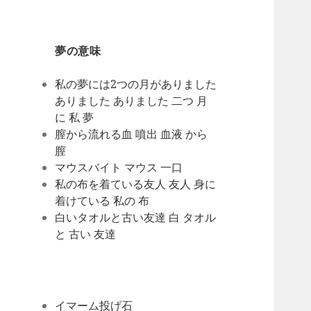
夢の意味
私の夢には2つの月がありました
ありました ありました 二つ 月
に 私 夢
膣から流れる血 噴出 血液 から
膣
マウスバイト マウス 一口
私の布を着ている友人 友人 身に
着けている 私の 布
白いタオルと古い友達 白 タオル
と 古い 友達
イマーム投げ石