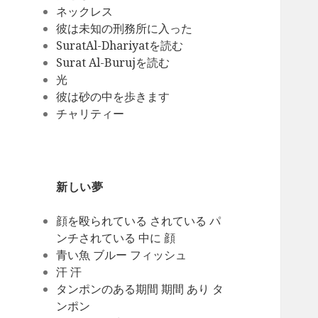
ネックレス
彼は未知の刑務所に入った
SuratAl-Dhariyatを読む
Surat Al-Burujを読む
光
彼は砂の中を歩きます
チャリティー
新しい夢
顔を殴られている されている パ
ンチされている 中に 顔
青い魚 ブルー フィッシュ
汗 汗
タンポンのある期間 期間 あり タ
ンポン